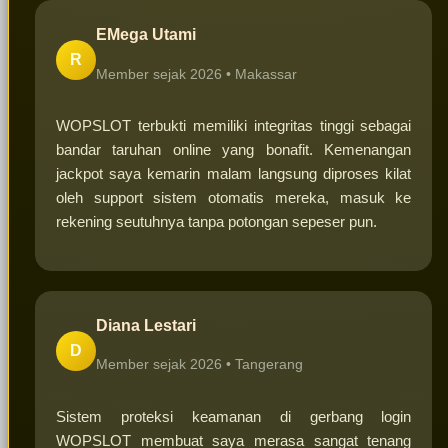
EMega Utami
R
Member sejak 2026 •
Makassar
WOPSLOT terbukti memiliki integritas tinggi sebagai
bandar taruhan online yang bonafit. Kemenangan
jackpot saya kemarin malam langsung diproses kilat
oleh support sistem otomatis mereka, masuk ke
rekening seutuhnya tanpa potongan sepeser pun.
Diana Lestari
D
Member sejak 2026 •
Tangerang
Sistem proteksi keamanan di gerbang login
WOPSLOT membuat saya merasa sangat tenang