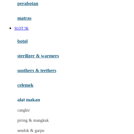
perabotan
Happy Tummy
Hauck
matras
Havaianas
SLOT 5K
Hegen
botol
Hot Wheels
sterilizer & warmers
Hybrid
soothers & teethers
I
Inlacta DHA
celemek
Interlac
alat makan
Ivenet
cangkir
J
piring & mangkuk
Jack N Jill
sendok & garpu