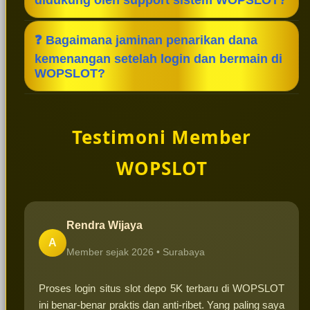
yang sangat modis dan responsif, membuatnya
sangat ringan, lancar, dan hemat kuota saat
Untuk mempermudah pengisian saldo minimal
❓ Bagaimana jaminan penarikan dana
diakses lewat ponsel pintar Android maupun
5K, support sistem kami menyediakan jalur
kemenangan setelah login dan bermain di
iOS.
transaksi otomatis paling lengkap, meliputi
WOPSLOT?
transfer antarbank lokal terkemuka, pengisian
WOPSLOT memberikan garansi mutlak seratus
via pulsa, hingga dompet digital populer di
persen bahwa berapapun total kemenangan
Indonesia.
Testimoni Member
jackpot paus yang berhasil Anda dapatkan,
proses pencairan dananya (withdraw) akan
WOPSLOT
diproses secara kilat seutuhnya tanpa ada
potongan biaya apa pun.
Rendra Wijaya
A
Member sejak 2026 •
Surabaya
Proses login situs slot depo 5K terbaru di WOPSLOT
ini benar-benar praktis dan anti-ribet. Yang paling saya