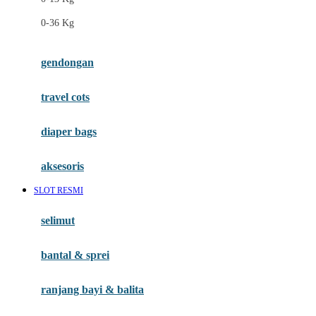
Felt So Sweet
0-36 Kg
Fisher Price
Flipper
gendongan
Friends Of Sally
travel cots
G
diaper bags
Gb
Geko
aksesoris
Graco
SLOT RESMI
Gund
selimut
H
bantal & sprei
Habbie
Haenim
ranjang bayi & balita
Happy Horse