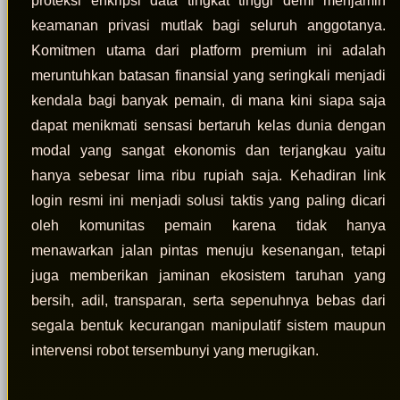
proteksi enkripsi data tingkat tinggi demi menjamin
keamanan privasi mutlak bagi seluruh anggotanya.
Komitmen utama dari platform premium ini adalah
meruntuhkan batasan finansial yang seringkali menjadi
kendala bagi banyak pemain, di mana kini siapa saja
dapat menikmati sensasi bertaruh kelas dunia dengan
modal yang sangat ekonomis dan terjangkau yaitu
hanya sebesar lima ribu rupiah saja. Kehadiran link
login resmi ini menjadi solusi taktis yang paling dicari
oleh komunitas pemain karena tidak hanya
menawarkan jalan pintas menuju kesenangan, tetapi
juga memberikan jaminan ekosistem taruhan yang
bersih, adil, transparan, serta sepenuhnya bebas dari
segala bentuk kecurangan manipulatif sistem maupun
intervensi robot tersembunyi yang merugikan.