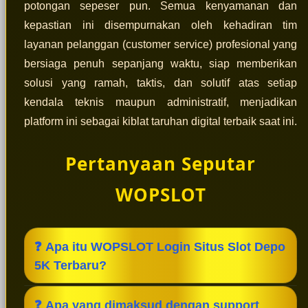
potongan sepeser pun. Semua kenyamanan dan
kepastian ini disempurnakan oleh kehadiran tim
layanan pelanggan (customer service) profesional yang
bersiaga penuh sepanjang waktu, siap memberikan
solusi yang ramah, taktis, dan solutif atas setiap
kendala teknis maupun administratif, menjadikan
platform ini sebagai kiblat taruhan digital terbaik saat ini.
Pertanyaan Seputar
WOPSLOT
❓ Apa itu WOPSLOT Login Situs Slot Depo
5K Terbaru?
WOPSLOT adalah gerbang masuk resmi menuju
❓ Apa yang dimaksud dengan support