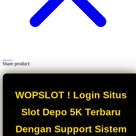
Share product:
WOPSLOT ! Login Situs
Slot Depo 5K Terbaru
Dengan Support Sistem