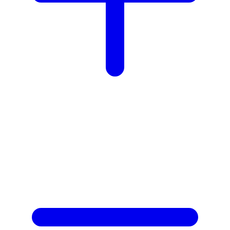
X
Xootz
Y
Yamatoya
Z
Zaxy
Zoggs
0-9
4Moms
59S