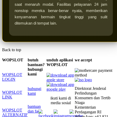
saat menaruh modal. Fasilitas pelayanan 24 jam
nonstop mereka benar-benar nyata, memberikan
kenyamanan bermain tingkat tinggi yang sulit
ditemukan di tempat lain.
Back to top
WOPSLOT
butuh
unduh aplikasi
we accept
bantuan?
WOPSLOT
hubungi
kami
WOPSLOT
LOGIN
Direktorat Jenderal
hubungi
WOPSLOT
Perlindungan
kami
LINK
Konsumen dan Tertib
ikuti kami di
Niaga
media sosial
bantuan
Kementerian
WOPSLOT
dan faq
Perdagangan RI
ALTERNATIF
WhatsApp: +62 821