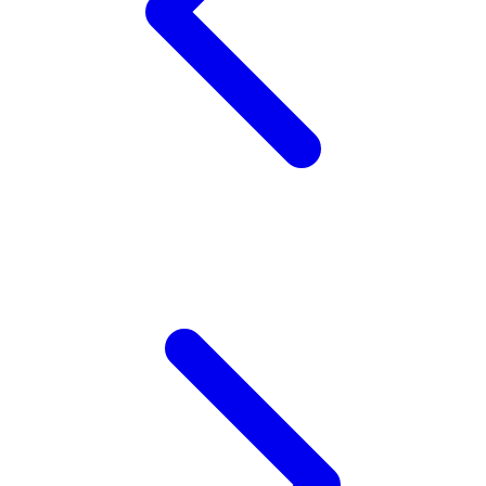
Squishmallows
Starbooks
Stick-O
Stokke
Sudocrem
Sumimo
Sunnylife
Sun-Staches
Swimava
T
Tommee Tippee
Trunki
Tutti Bambini